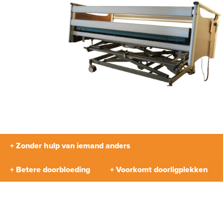
+ Zonder hulp van iemand anders
+ Betere doorbloeding
+ Voorkomt doorligplekken