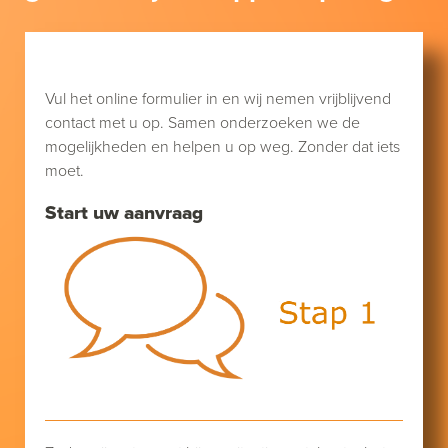
Lengte (cm):
Breedte (cm):
Hoogte (cm):
Aantal graden kanteling:
Vul het online formulier in en wij nemen vrijblijvend
Handmatig bedienbaar:
contact met u op. Samen onderzoeken we de
Automatisch instelbaar:
mogelijkheden en helpen u op weg. Zonder dat iets
Houten ombouw:
moet.
Elektrisch verstelbaar:
Start uw aanvraag
Maximale belasting (kg):
Maximale gebruikersgewicht(kg):
Pluspunten
Cliënt hoeft niet te worden aangeraakt.
Voorkomen van doorlig wonden.
Optimaal verzorgen van patiënten.