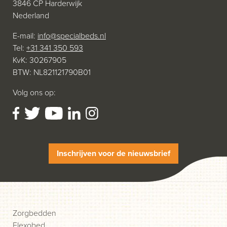
3846 CP Harderwijk
Nederland
E-mail:
info@specialbeds.nl
Tel:
+31 341 350 593
KvK: 30267905
BTW: NL821121790B01
Volg ons op:
Inschrijven voor de nieuwsbrief
Zorgbedden
Flexobed