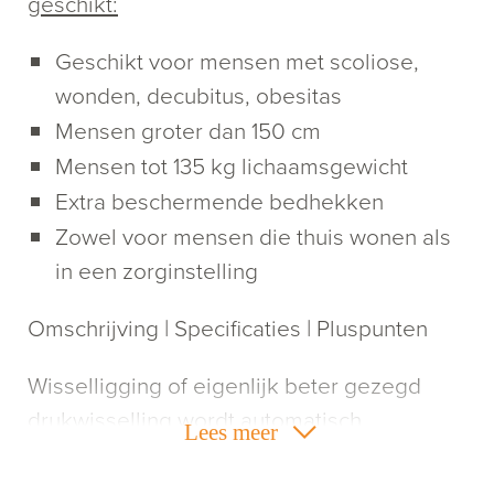
geschikt:
Geschikt voor mensen met scoliose,
wonden, decubitus, obesitas
Mensen groter dan 150 cm
Mensen tot 135 kg lichaamsgewicht
Extra beschermende bedhekken
Zowel voor mensen die thuis wonen als
in een zorginstelling
Omschrijving | Specificaties | Pluspunten
Wisselligging of eigenlijk beter gezegd
drukwisselling wordt automatisch
Lees meer
toegepast door het kantelen van het bed.
Hierdoor hoeft de patiënt niet te worden