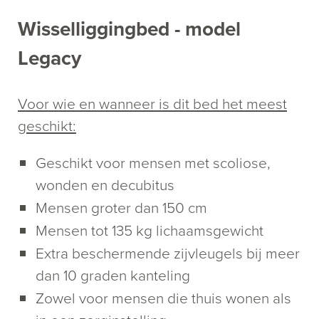
Maximale belasting (kg):
Wisselliggingbed - model
Maximale gebruikersgewicht(kg):
Legacy
Pluspunten
Voor wie en wanneer is dit bed het meest
Kantelfunctie systeem voorzien van
geschikt:
handbediening en bedieningspaneel
Geschikt voor mensen met scoliose,
voor hoekinstelling voor verpleging
wonden en decubitus
Kantelhoek instellingen kunnen links
Mensen groter dan 150 cm
en rechts onder verschillende hoeken
Mensen tot 135 kg lichaamsgewicht
(max. 10 graden) en tijden (per blok van
Extra beschermende zijvleugels bij meer
10 min.) geprogrammeerd worden
dan 10 graden kanteling
Dubbelrol wielen 10 cm (tillift
Zowel voor mensen die thuis wonen als
onderrijdbaar 15 cm)