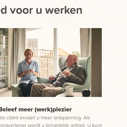
ed voor u werken
Beleef meer (werk)plezier
Als cliënt ervaart u meer ontspanning. Als
zorgverlener wordt u lichamelijk ontlast. U kunt