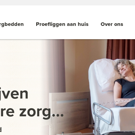
rgbedden
Proefliggen aan huis
Over ons
jven
e zorg...
d